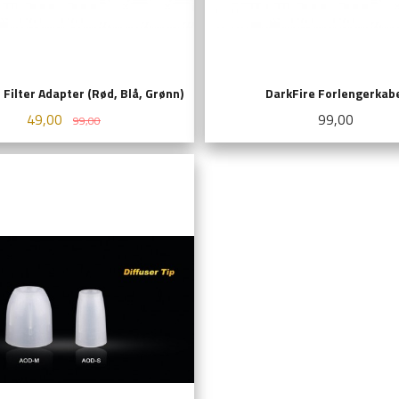
 Filter Adapter (Rød, Blå, Grønn)
DarkFire Forlengerkab
Tilbud
Rabatt
Pris
49,00
99,00
99,00
LES MER
KJØP