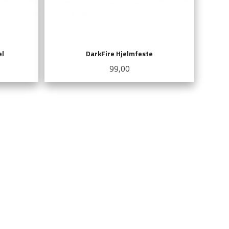
el
DarkFire Hjelmfeste
Pris
99,00
LES MER