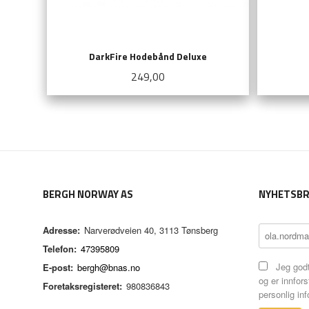
DarkFire Hodebånd Deluxe
Pris
249,00
KJØP
BERGH NORWAY AS
NYHETSBR
Adresse:
Narverødveien 40, 3113 Tønsberg
Telefon:
47395809
Jeg godt
E-post:
bergh@bnas.no
og er innfors
Foretaksregisteret:
980836843
personlig in