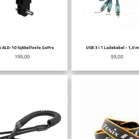
x ALD-10 Sykkelfeste GoPro
USB 3 i 1 Ladekabel - 1,0 
Pris
Pris
199,00
99,00
KJØP
KJØP