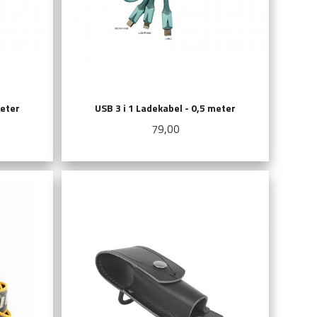
meter
USB 3 i 1 Ladekabel - 0,5 meter
Pris
79,00
KJØP