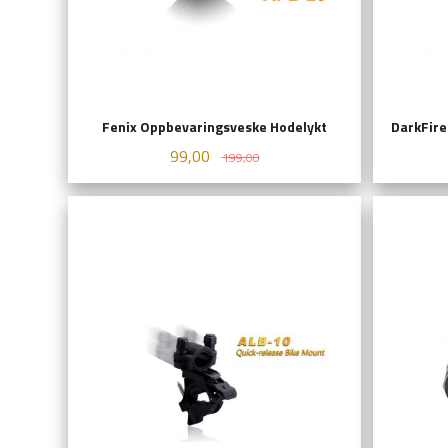
Fenix Oppbevaringsveske Hodelykt
DarkFire
Tilbud
Rabatt
99,00
199,00
LES MER