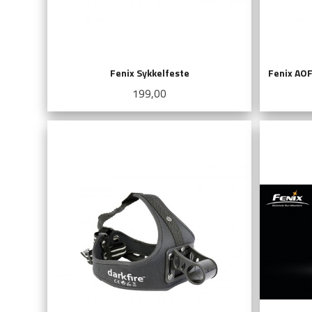
Fenix Sykkelfeste
Fenix AOF
Pris
199,00
KJØP