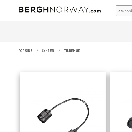
PRODUKTER
Gå
Lukk
til
innholdet
FORSIDE
LYKTER
TILBEHØR