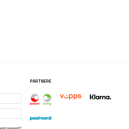
PARTNERE
emt passord?