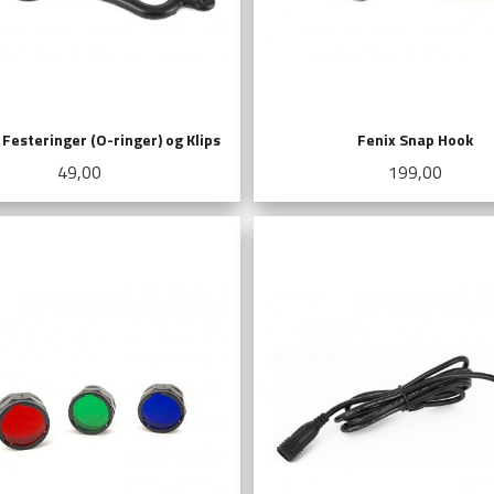
 Festeringer (O-ringer) og Klips
Fenix Snap Hook
Pris
Pris
49,00
199,00
KJØP
LES MER