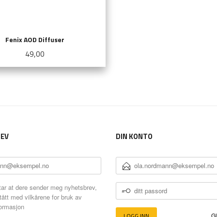
Fenix AOD Diffuser
Pris
49,00
LES MER
EV
DIN KONTO
E-
POSTADRESSE
DITT
ar at dere sender meg nyhetsbrev,
PASSORD
tått med vilkårene for bruk av
formasjon
Gl