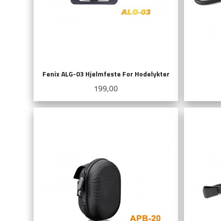
Fenix ALG-03 Hjelmfeste For Hodelykter
Pris
199,00
KJØP