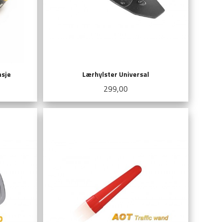
nsje
Lærhylster Universal
Pris
299,00
KJØP