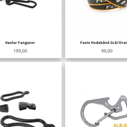
Kevlar Fangsnor
Fenix Hodebånd Grå/Ora
Pris
Pris
199,00
99,00
LES MER
LES MER