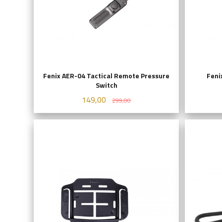
Fenix AER-04 Tactical Remote Pressure
Feni
Switch
Tilbud
Rabatt
149,00
299,00
KJØP