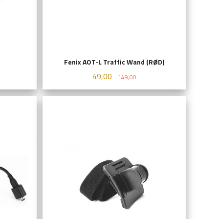
Fenix AOT-L Traffic Wand (RØD)
Tilbud
Rabatt
49,00
149,00
KJØP