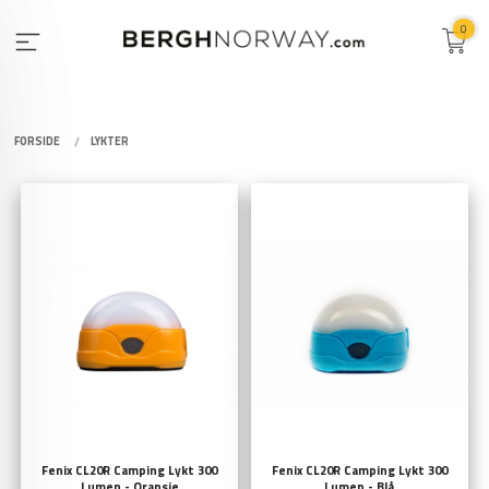
Gå
0
til
innholdet
FORSIDE
LYKTER
Fenix CL20R Camping Lykt 300
Fenix CL20R Camping Lykt 300
Lumen - Oransje
Lumen - Blå