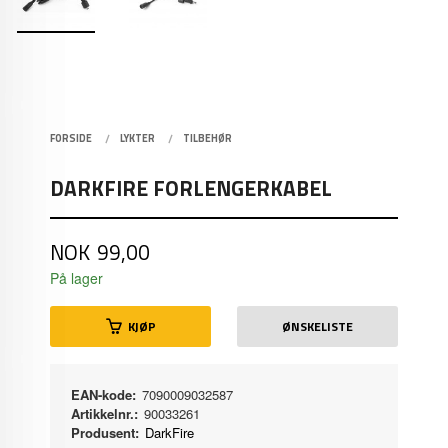
FORSIDE
LYKTER
TILBEHØR
DARKFIRE FORLENGERKABEL
Pris
NOK
99,00
På lager
KJØP
ØNSKELISTE
EAN-kode:
7090009032587
Artikkelnr.:
90033261
Produsent:
DarkFire