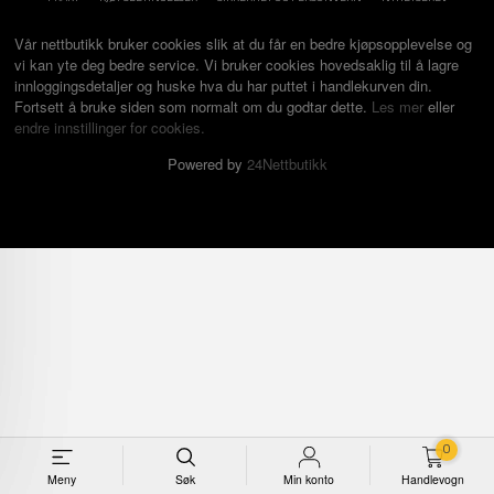
Vår nettbutikk bruker cookies slik at du får en bedre kjøpsopplevelse og
vi kan yte deg bedre service. Vi bruker cookies hovedsaklig til å lagre
innloggingsdetaljer og huske hva du har puttet i handlekurven din.
Fortsett å bruke siden som normalt om du godtar dette.
Les mer
eller
endre innstillinger for cookies.
Powered by
24Nettbutikk
0
Meny
Søk
Min konto
Handlevogn