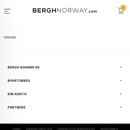
Gå
0
til
innholdet
FORSIDE
BERGH NORWAY AS
NYHETSBREV
DIN KONTO
PARTNERE
FRAKT
KJØPSBETINGELSER
SIKKERHET OG PERSONVERN
NYHETSBREV