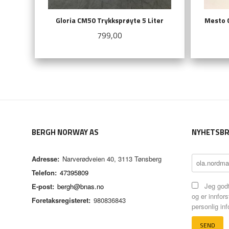
Gloria CM50 Trykksprøyte 5 Liter
Mesto C
Pris
799,00
KJØP
BERGH NORWAY AS
NYHETSBR
Adresse:
Narverødveien 40, 3113 Tønsberg
Telefon:
47395809
Jeg godt
E-post:
bergh@bnas.no
og er innfors
Foretaksregisteret:
980836843
personlig in