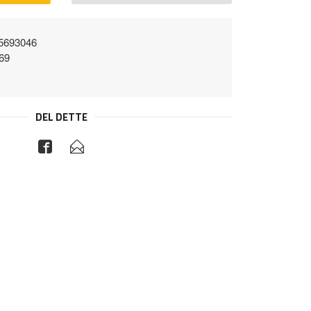
5693046
69
DEL DETTE