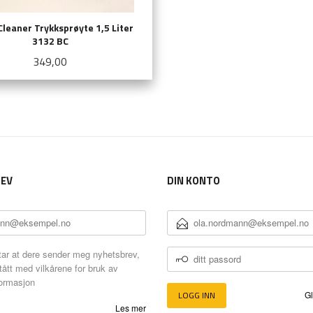
leaner Trykksprøyte 1,5 Liter
3132 BC
Pris
349,00
KJØP
EV
DIN KONTO
E-
POSTADRESSE
DITT
ar at dere sender meg nyhetsbrev,
PASSORD
tått med vilkårene for bruk av
formasjon
Gl
Les mer