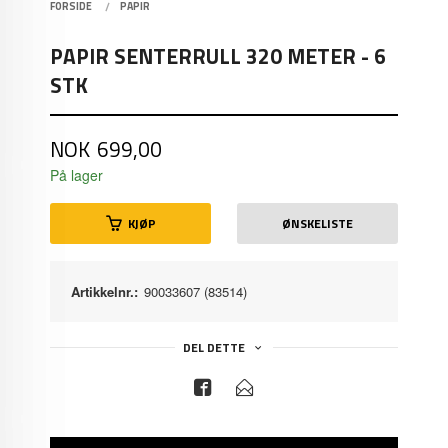
FORSIDE
PAPIR
PAPIR SENTERRULL 320 METER - 6
STK
Pris
NOK
699,00
På lager
KJØP
ØNSKELISTE
Artikkelnr.:
90033607 (83514)
DEL DETTE