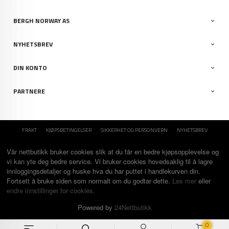
BERGH NORWAY AS
NYHETSBREV
DIN KONTO
PARTNERE
FRAKT
KJØPSBETINGELSER
SIKKERHET OG PERSONVERN
NYHETSBREV
Vår nettbutikk bruker cookies slik at du får en bedre kjøpsopplevelse og
vi kan yte deg bedre service. Vi bruker cookies hovedsaklig til å lagre
innloggingsdetaljer og huske hva du har puttet i handlekurven din.
Fortsett å bruke siden som normalt om du godtar dette.
Les mer
eller
endre innstillinger for cookies.
Powered by
24Nettbutikk
0