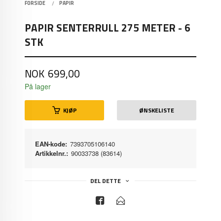
FORSIDE
PAPIR
PAPIR SENTERRULL 275 METER - 6
STK
Pris
NOK
699,00
På lager
KJØP
ØNSKELISTE
EAN-kode:
7393705106140
Artikkelnr.:
90033738 (83614)
DEL DETTE