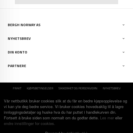
BERGH NORWAY AS
NYHETSBREV
DIN KONTO
PARTNERE
FRAKT
KJØPSBETINGELSER
SIKKERHET OG PERSONVERN
NYHETSBREV
Vår nettbutikk bruker cookies slik at du får en bedre kjøpsopplevelse og
vi kan yte deg bedre service. Vi bruker cookies hovedsaklig til å lagre
innloggingsdetaljer og huske hva du har puttet i handlekurven din.
Fortsett å bruke siden som normalt om du godtar dette.
Les mer
eller
endre innstillinger for cookies.