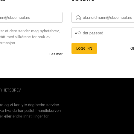
E-
POSTADRESSE
DITT
ar at dere sender meg nyhetsbrev,
PASSORD
tått med vilkårene for bruk av
formasjon
Gl
Les mer
YHETSBREV
se og vi kan yte deg bedre service.
ske hva du har puttet i handlekurven
er
eller
endre innstillinger for