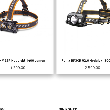
 HM65R Hodelykt 1400 Lumen
Fenix HP30R V2.0 Hodelykt 30
Pris
Pris
1 399,00
2 599,00
KJØP
LES MER
EV
DIN KONTO