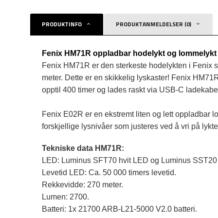
PRODUKTINFO
PRODUKTANMELDELSER (0)
Fenix HM71R oppladbar hodelykt og lommelykt
Fenix ​​HM71R er den sterkeste hodelykten i Fenix
meter. Dette er en skikkelig lyskaster! Fenix ​​HM
opptil 400 timer og lades raskt via USB-C ladekabe
Fenix E02R er en ekstremt liten og lett oppladbar 
forskjellige lysnivåer som justeres ved å vri på lykt
Tekniske data HM71R:
LED: Luminus SFT70 hvit LED og Luminus SST20 C
Levetid LED: Ca. 50 000 timers levetid.
Rekkevidde: 270 meter.
Lumen: 2700.
Batteri: 1x 21700 ARB-L21-5000 V2.0 batteri.