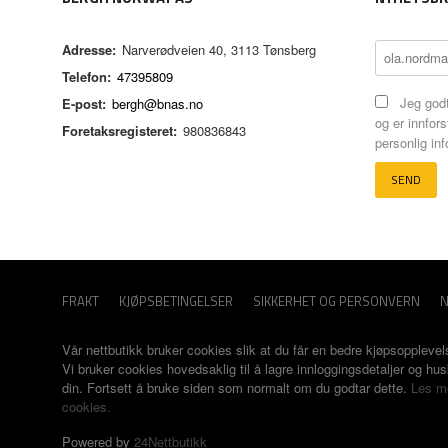
Adresse:
Narverødveien 40, 3113 Tønsberg
Telefon:
47395809
Jeg godt
E-post:
bergh@bnas.no
og er innfors
Foretaksregisteret:
980836843
personlig in
FRAKT
KJØPSBETINGELSER
SIKKERHET OG PERSONVERN
N
Vår nettbutikk bruker cookies slik at du får en bedre kjøpsopplevel
Vi bruker cookies hovedsaklig til å lagre innloggingsdetaljer og hu
din. Fortsett å bruke siden som normalt om du godtar dette.
Les m
cookies.
Powered by
24Nettbutikk