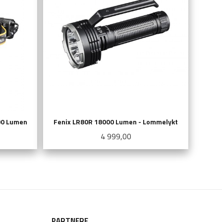
00 Lumen
Fenix LR80R 18000 Lumen - Lommelykt
Pris
4 999,00
LES MER
PARTNERE