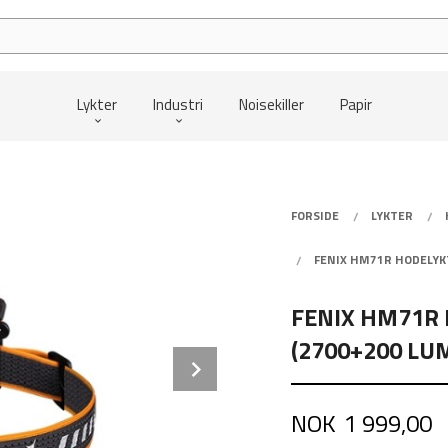
Lykter
Industri
Noisekiller
Papir
FORSIDE
LYKTER
FENIX HM71R HODELYK
FENIX HM71R 
(2700+200 LU
Next
Pris
NOK
1 999,00