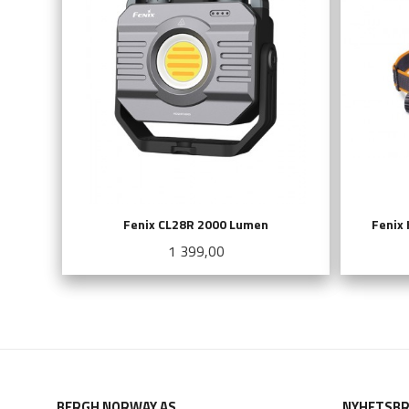
Fenix CL28R 2000 Lumen
Fenix
Pris
1 399,00
KJØP
BERGH NORWAY AS
NYHETSBR