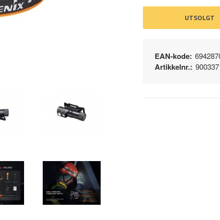
UTSOLGT
EAN-kode:
694287
Artikkelnr.:
900337