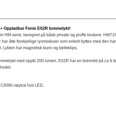
 + Oppladbar Fenix E02R lommelykt!
 sin HM-serie, beregnet på både private og proffe brukere. HM7
71R har åtte forskjellige lysmoduser som enkelt byttes med den 
l. Lykten har magnetisk bunn og belteklips.
lommelykt med opptil 200 lumen. E02R har en brenntid på ca 6 ti
ehodet.
RI90 nøytral hvit LED.