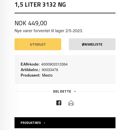
1,5 LITER 3132 NG
Pris
NOK
449,00
Nye varer forventet til lager 2/5-2023.
UTSOLGT
ØNSKELISTE
EAN-kode:
4000903313364
Artikkelnr.:
90033479
Produsent:
Mesto
DEL DETTE
PRODUKTINFO