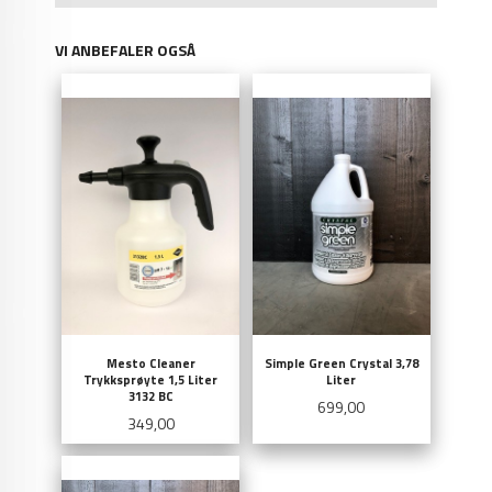
VI ANBEFALER OGSÅ
Mesto Cleaner
Simple Green Crystal 3,78
Trykksprøyte 1,5 Liter
Liter
3132 BC
Pris
699,00
Pris
349,00