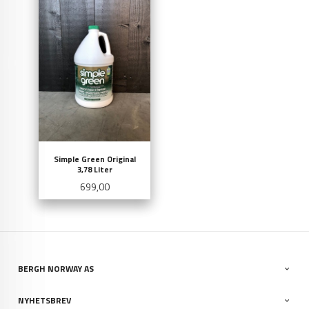
Simple Green Original
3,78 Liter
Pris
699,00
BERGH NORWAY AS
NYHETSBREV