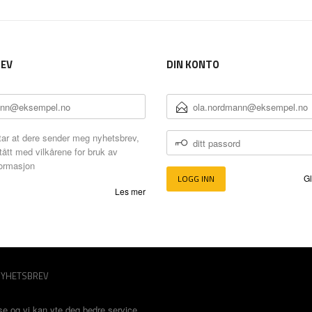
EV
DIN KONTO
E-
POSTADRESSE
DITT
ar at dere sender meg nyhetsbrev,
PASSORD
tått med vilkårene for bruk av
formasjon
Gl
Les mer
YHETSBREV
se og vi kan yte deg bedre service.