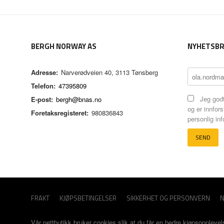
BERGH NORWAY AS
NYHETSBR
Adresse:
Narverødveien 40, 3113 Tønsberg
Telefon:
47395809
Jeg godt
E-post:
bergh@bnas.no
og er innfors
Foretaksregisteret:
980836843
personlig in
FRAKT
KJØPSBETINGELSER
SIKKERHET OG PERSONVERN
N
Vår nettbutikk bruker cookies slik at du får en bedre kjøpsopplevel