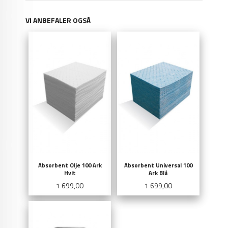
VI ANBEFALER OGSÅ
Absorbent Olje 100 Ark
Absorbent Universal 100
Hvit
Ark Blå
Pris
Pris
1 699,00
1 699,00