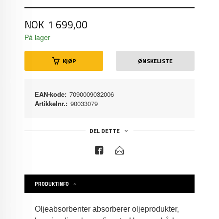
Pris
NOK
1 699,00
På lager
KJØP
ØNSKELISTE
EAN-kode:
7090009032006
Artikkelnr.:
90033079
DEL DETTE
PRODUKTINFO
Oljeabsorbenter absorberer oljeprodukter,