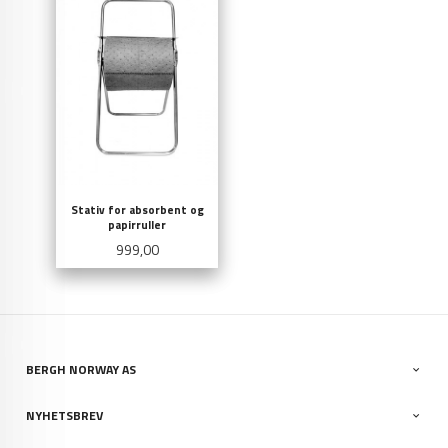
Stativ for absorbent og
papirruller
Pris
999,00
BERGH NORWAY AS
NYHETSBREV