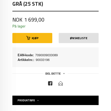
GRÅ (25 STK)
Pris
NOK
1 699,00
På lager
KJØP
ØNSKELISTE
EAN-kode:
7090009033089
Artikkelnr.:
90033196
DEL DETTE
PRODUKTINFO